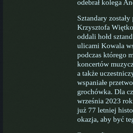
odebrał kolega An
Sztandary zostały
Krzysztofa Więtko
oddali hołd sztan
ulicami Kowala ws
podczas którego m
koncertów muzyczn
a także uczestnic
wspaniałe przetwo
grochówka. Dla cz
września 2023 rok
już 77 letniej his
okazja, aby być t