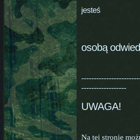
jesteś
osobą odwiedz
-----------------------
------------------
UWAGA!
Na tej stronie moż