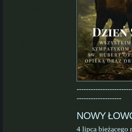
-----------------------
-------------------
NOWY ŁOW
4 lipca bieżącego