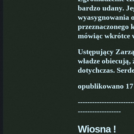
bardzo udany. Jeg
wyasygnowania 
przeznaczonego k
mówiąc wkrótce w
Ustępujący Zarzą
władze obiecują, 
dotychczas. Serde
opublikowano 17
-----------------------
------------------
Wiosna !