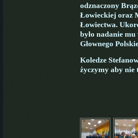
odznaczony Brąz
Łowieckiej oraz 
Łowiectwa. Ukoro
było nadanie mu
Głownego Polski
Koledze Stefanow
życzymy aby nie t