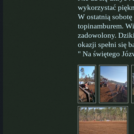
wykorzystać piękn
W ostatnią sobotę
topinamburem. Wia
zadowolony. Dziki
okazji spełni się 
" Na świętego Józ