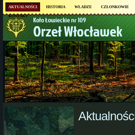
AKTUALNOŚCI
HISTORIA
WŁADZE
CZŁONKOWIE
KONTAKT
Koło Łowieckie nr 109
Orzeł Włocławek
Aktualnośc