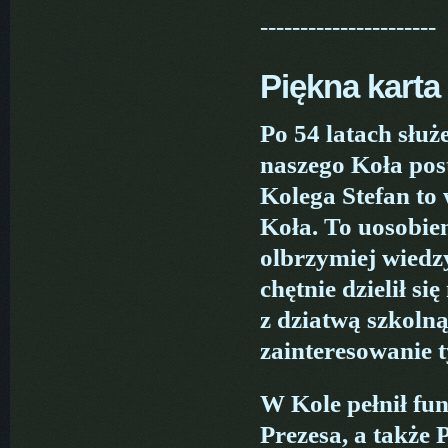
----------------------
Piękna karta
Po 54 latach służ
naszego Koła pos
Kolega Stefan to 
Koła. To uosobien
olbrzymiej wiedzy
chętnie dzielił si
z dziatwą szkoln
zainteresowanie 
W Kole pełnił fu
Prezesa, a także