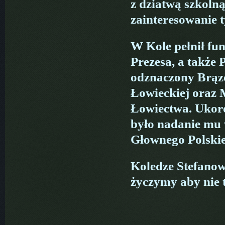
z dziatwą szkoln
zainteresowanie 
W Kole pełnił fu
Prezesa, a także
odznaczony Brąz
Łowieckiej oraz 
Łowiectwa. Ukoro
było nadanie mu
Głownego Polski
Koledze Stefanow
życzymy aby nie t