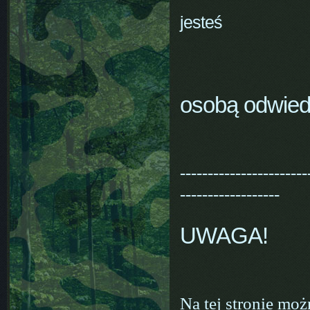
jesteś
osobą odwiedz
-----------------------
------------------
UWAGA!
Na tej stronie moż