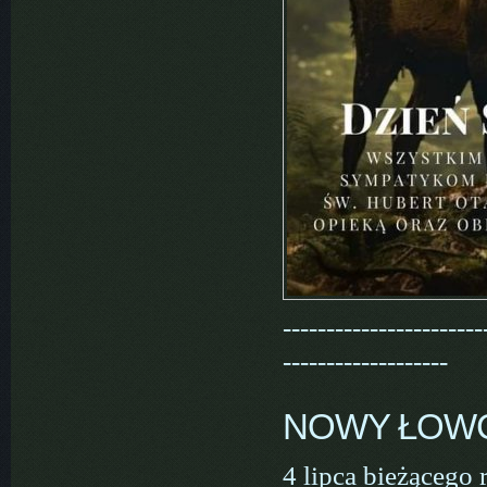
-----------------------
-------------------
NOWY ŁOW
4 lipca bieżącego