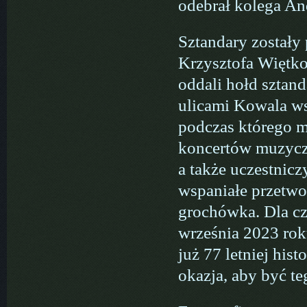
odebrał kolega An
Sztandary zostały
Krzysztofa Więtko
oddali hołd sztan
ulicami Kowala ws
podczas którego m
koncertów muzyczn
a także uczestnic
wspaniałe przetwo
grochówka. Dla cz
września 2023 rok
już 77 letniej his
okazja, aby być t