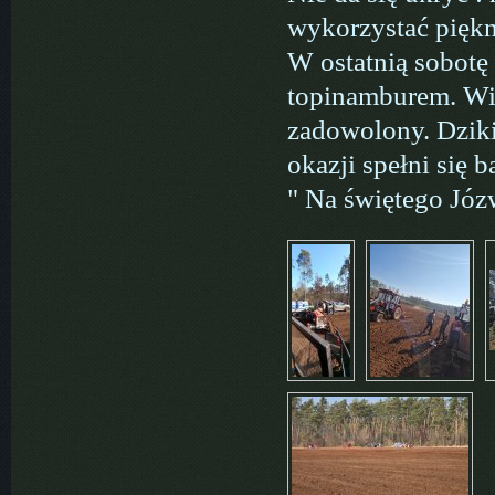
wykorzystać piękn
W ostatnią sobotę
topinamburem. Wia
zadowolony. Dziki
okazji spełni się 
" Na świętego Józ