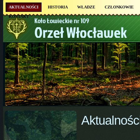
AKTUALNOŚCI
HISTORIA
WŁADZE
CZŁONKOWIE
KONTAKT
Koło Łowieckie nr 109
Orzeł Włocławek
Aktualnośc