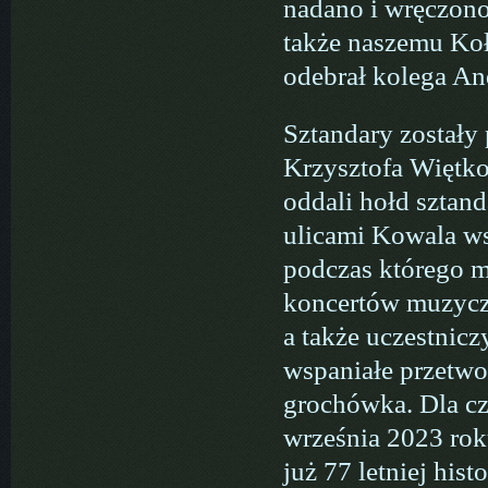
nadano i wręczon
także naszemu Ko
odebrał kolega An
Sztandary zostały
Krzysztofa Więtko
oddali hołd sztan
ulicami Kowala ws
podczas którego m
koncertów muzyczn
a także uczestnic
wspaniałe przetwo
grochówka. Dla cz
września 2023 rok
już 77 letniej his