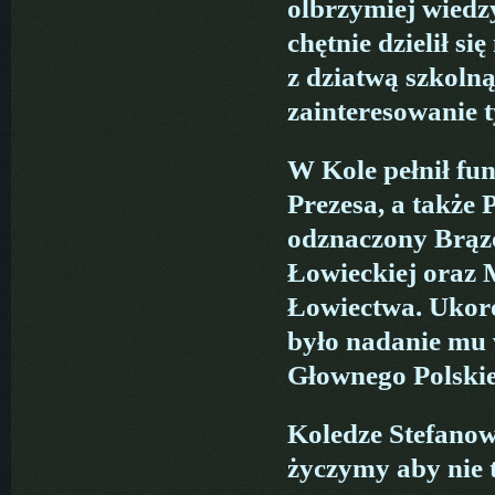
olbrzymiej wiedzy
chętnie dzielił si
z dziatwą szkoln
zainteresowanie 
W Kole pełnił fu
Prezesa, a także
odznaczony Brąz
Łowieckiej oraz 
Łowiectwa. Ukoro
było nadanie mu
Głownego Polski
Koledze Stefanow
życzymy aby nie t