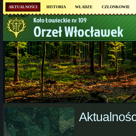
AKTUALNOŚCI
HISTORIA
WŁADZE
CZŁONKOWIE
KONTAKT
Koło Łowieckie nr 109
Orzeł Włocławek
Aktualnośc