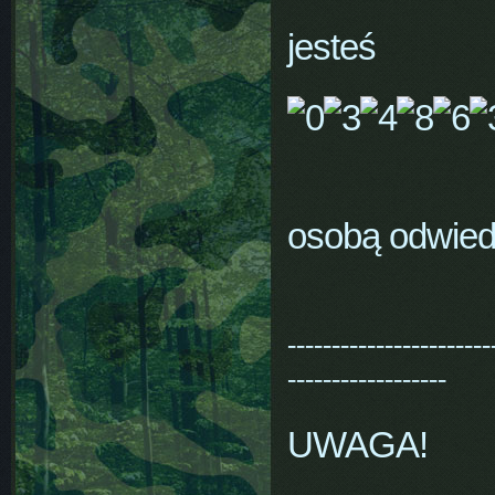
jesteś
osobą odwiedz
-----------------------
------------------
UWAGA!