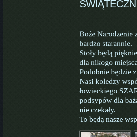
ŚWIĄTECZN
Boże Narodzenie z
bardzo starannie.
Stoły będą piękni
dla nikogo miejsca
Podobnie będzie z
Nasi koledzy wspó
łowieckiego SZARA
podsypów dla baża
nie czekały.
To będą nasze wsp