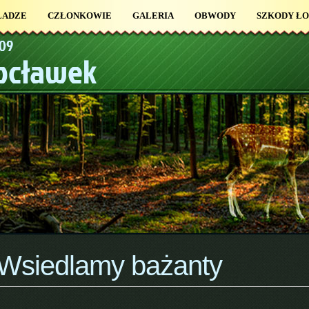
ŁADZE
CZŁONKOWIE
GALERIA
OBWODY
SZKODY Ł
109
łocławek
Wsiedlamy bażanty