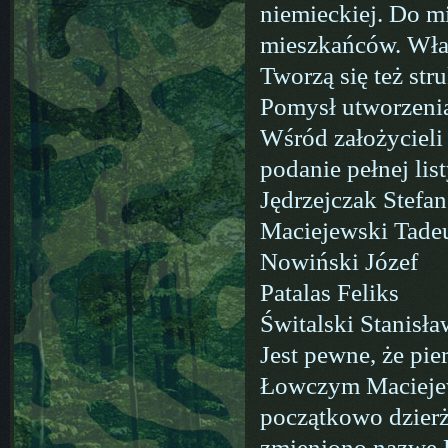
niemieckiej. Do mi
mieszkańców. Wład
Tworzą się też str
Pomysł utworzeni
Wśród założycieli
podanie pełnej lis
Jędrzejczak Stefan
Maciejewski Tade
Nowiński Józef
Patalas Feliks
Świtalski Stanisła
Jest pewne, że pi
Łowczym Maciejew
początkowo dzierż
zmieniono nazwę K