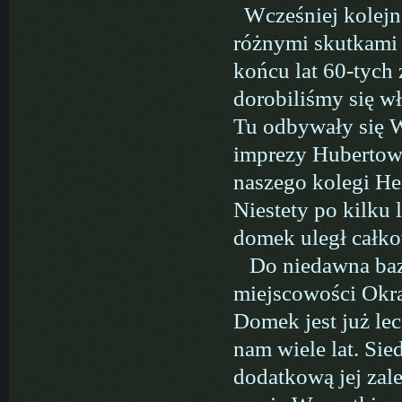
Wcześniej kolejne
różnymi skutkami s
końcu lat 60-tych
dorobiliśmy się 
Tu odbywały się W
imprezy Hubertows
naszego kolegi He
Niestety po kilku
domek uległ całko
Do niedawna bazę
miejscowości Okr
Domek jest już le
nam wiele lat. Sie
dodatkową jej zale