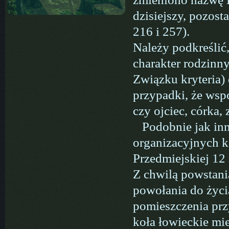
dzisiejszy, pozos
216 i 257).
Należy podkreślić
charakter rodzinn
Związku kryteria)
przypadki, że wsp
czy ojciec, córka,
Podobnie jak inne
organizacyjnych k
Przedmiejskiej 12 
Z chwilą powstan
powołania do życi
pomieszczenia prz
koła łowieckie mi