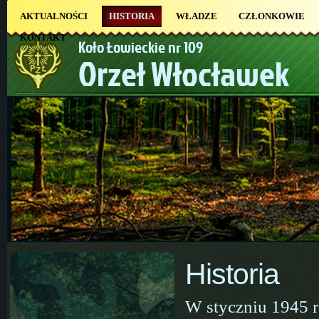
AKTUALNOŚCI
HISTORIA
WŁADZE
CZŁONKOWIE
KONTAKT
Koło Łowieckie nr 109
Orzeł Włocławek
Historia
W styczniu 1945 