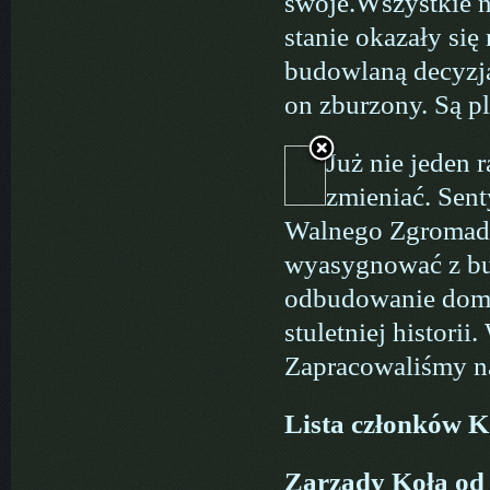
swoje.Wszystkie 
stanie okazały się
budowlaną decyzj
on zburzony. Są p
Już nie jeden r
zmieniać. Sent
Walnego Zgromadz
wyasygnować z bu
odbudowanie domk
stuletniej histori
Zapracowaliśmy na
Lista członków K
Zarządy Koła od