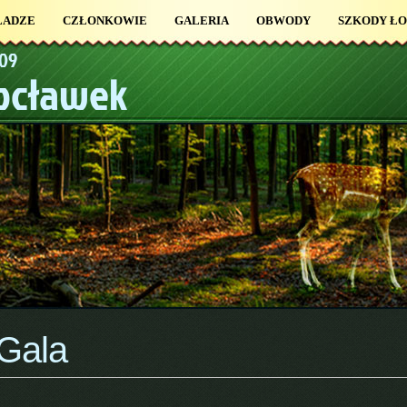
ŁADZE
CZŁONKOWIE
GALERIA
OBWODY
SZKODY Ł
109
łocławek
Gala