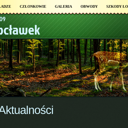
ŁADZE
CZŁONKOWIE
GALERIA
OBWODY
SZKODY Ł
109
łocławek
Aktualności