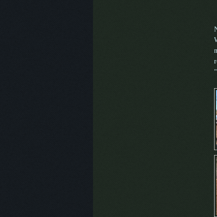
N
n
r
"