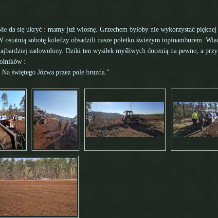
ie da się ukryć : mamy już wiosnę. Grzechem byłoby nie wykorzystać pięknej 
W ostatnią sobotę koledzy obsadzili nasze poletko świeżym topinamburem. Wia
ajbardziej zadowolony. Dziki ten wysiłek myśliwych docenią na pewno, a przy 
olników :
 Na świętego Józwa przez pole bruzda."