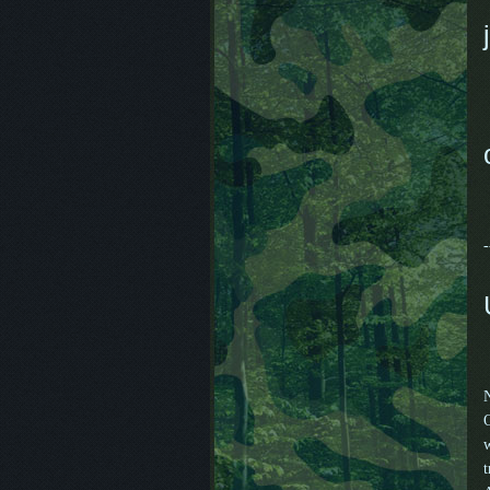
-
N
O
w
t