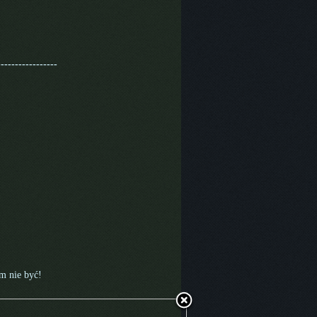
-----------------
m nie być!