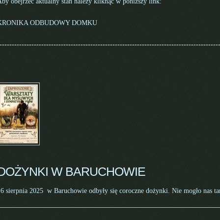
by obejrzeć aktualny stan należy kliknąć w poniższy link:
KRONIKA ODBUDOWY DOMKU
-----------------------------------------------------------------------------------------
DOŻYNKI W BARUCHOWIE
16 sierpnia 2025 w Baruchowie odbyły się coroczne dożynki. Nie mogło nas ta